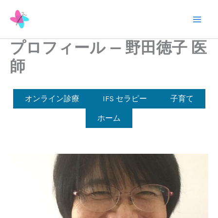
内
容
Mai
を
プロフィール — 野田徳子 医
ス
Men
キ
師
ッ
プ
オンライン診療
IFS セラピー
子育て
ホーム