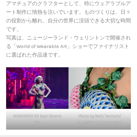
アマチュアのクラフターとして、特にウェアラブルア
ート制作に情熱を注いでいます。ものづくりは、日々
の役割から離れ、自分の世界に没頭できる大切な時間
です。
写真は、ニュージーランド・ウェリントンで開催され
る「World of Wearable Art」ショーでファイナリスト
に選ばれた作品達です。
WOW2023 22 Sept Bizarre
Photo by Mark Tantrum/
Bra
http://marktantrum.com